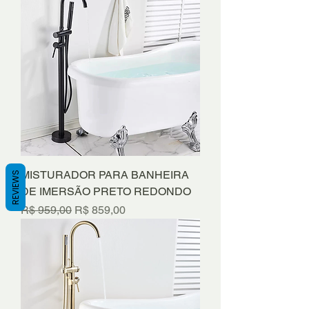
MISTURADOR PARA BANHEIRA
REVIEWS
DE IMERSÃO PRETO REDONDO
Preço normal
Preço promocional
R$ 959,00
R$ 859,00