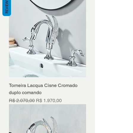
REVIEWS
Torneira Lacqua Cisne Cromado
duplo comando
Preço normal
Preço promocional
R$ 2.070,00
R$ 1.970,00