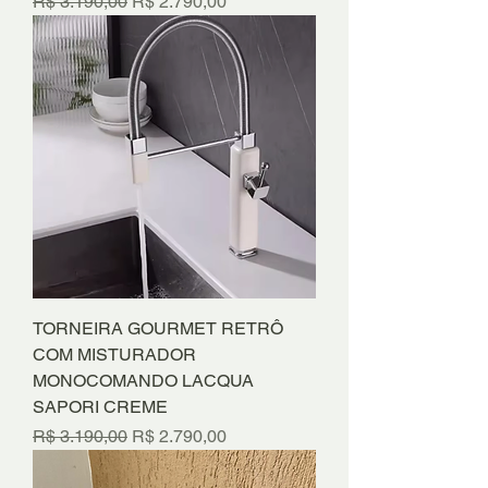
Preço normal
Preço promocional
R$ 3.190,00
R$ 2.790,00
TORNEIRA GOURMET RETRÔ
COM MISTURADOR
MONOCOMANDO LACQUA
SAPORI CREME
Preço normal
Preço promocional
R$ 3.190,00
R$ 2.790,00