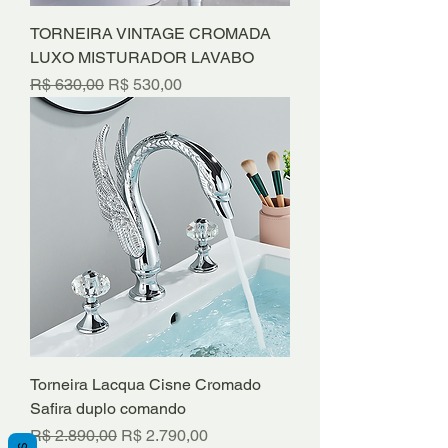
TORNEIRA VINTAGE CROMADA
LUXO MISTURADOR LAVABO
Preço normal
Preço promocional
R$ 630,00
R$ 530,00
Torneira Lacqua Cisne Cromado
Safira duplo comando
Preço normal
Preço promocional
R$ 2.890,00
R$ 2.790,00