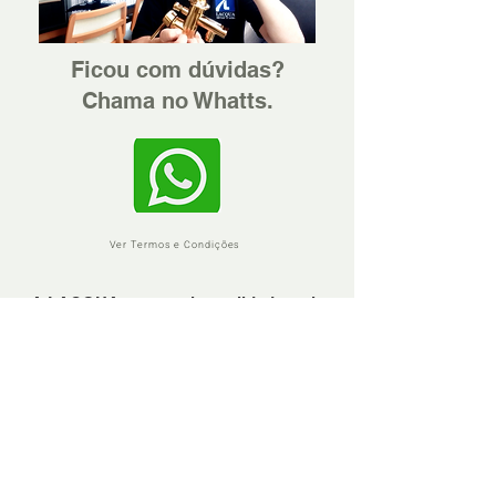
Ficou com dúvidas?
Chama no Whatts.
Ver Termos e Condições
A LACQUA preza pela qualidade, pela
confiança e pela excelência no
atendimento.
Em precisando, sinta-se à vontade para
nos chamar através do Whattsapp.