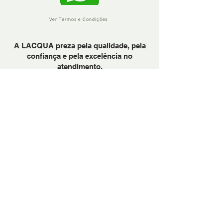
Ver Termos e Condições
A LACQUA preza pela qualidade, pela
confiança e pela excelência no
atendimento.
Em precisando, sinta-se à vontade para
nos chamar através do Whattsapp.
PARA BANHEIRAS
PARA COZINHAS
METAIS DOURADOS: