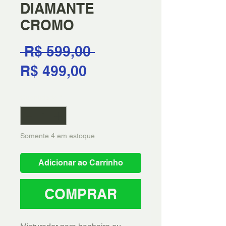
DIAMANTE
CROMO
Preço
 R$ 599,00 
Preço
normal
R$ 499,00
promocional
Quantidade
*
Somente 4 em estoque
Adicionar ao Carrinho
COMPRAR