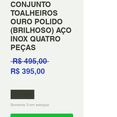
CONJUNTO
TOALHEIROS
OURO POLIDO
(BRILHOSO) AÇO
INOX QUATRO
PEÇAS
Preço
 R$ 495,00 
Preço
normal
R$ 395,00
promocional
Quantidade
*
Somente 3 em estoque