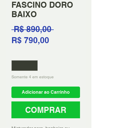
FASCINO DORO
BAIXO
Preço
 R$ 890,00 
Preço
normal
R$ 790,00
promocional
Quantidade
*
Somente 4 em estoque
Adicionar ao Carrinho
COMPRAR