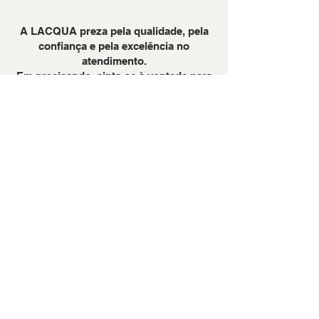
A LACQUA preza pela qualidade, pela
confiança e pela excelência no
atendimento.
Em precisando, sinta-se à vontade para
nos chamar através do Whattsapp.
PARA BANHEIRAS
PARA COZINHAS
METAIS DOURADOS: