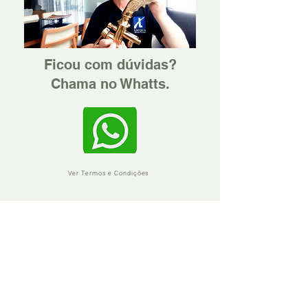
Ficou com dúvidas?
Chama no Whatts.
Ver Termos e Condições
A LACQUA preza pela qualidade, pela
confiança e pela excelência no
atendimento.
Em precisando, sinta-se à vontade para
nos chamar através do Whattsapp.