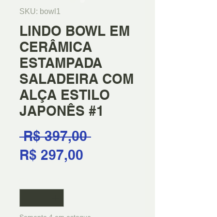
SKU: bowl1
LINDO BOWL EM
CERÂMICA
ESTAMPADA
SALADEIRA COM
ALÇA ESTILO
JAPONÊS #1
Preço
 R$ 397,00 
Preço
normal
R$ 297,00
promocional
Quantidade
*
Somente 4 em estoque