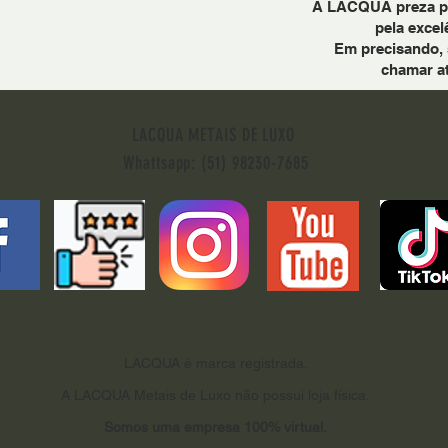
A LACQUA preza pel
pela excel
Em precisando, 
chamar a
LACQUA METAIS DE LUXO
Whattsapp: (51) 98230-7685
LACQUA é marca registrada.
A LACQUA Metais de Luxo não possui loja física.
Somos uma empresa 100% virtual.