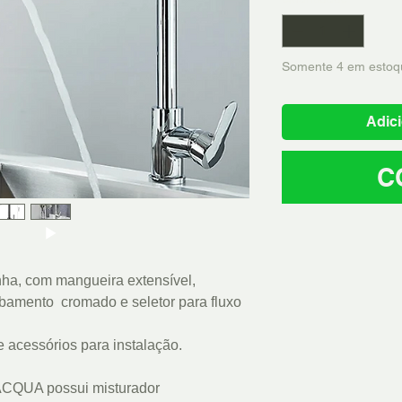
Somente 4 em estoq
Adici
C
ha, com mangueira extensível,
amento cromado e seletor para fluxo
acessórios para instalação.
 LACQUA possui misturador