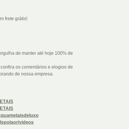
 frete grátis!
rgulha de manter até hoje 100% de
confira os comentários e elogios de
prando de nossa empresa.
ETAIS
ETAIS
cquametaisdeluxo
lspolaor/videos