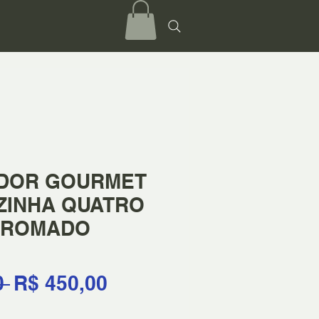
DOR GOURMET
ZINHA QUATRO
CROMADO
Preço
Preço
0 
R$ 450,00
normal
promocional