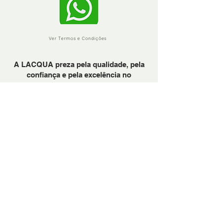
Ver Termos e Condições
A LACQUA preza pela qualidade, pela
confiança e pela excelência no
atendimento.
Em precisando, sinta-se à vontade para
nos chamar através do Whattsapp.
PARA BANHEIRAS
PARA COZINHAS
METAIS DOURADOS: