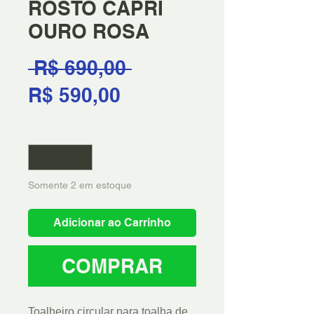
ROSTO CAPRI
OURO ROSA
Preço
 R$ 690,00 
Preço
normal
R$ 590,00
promocional
Quantidade
*
Somente 2 em estoque
Adicionar ao Carrinho
COMPRAR
Toalheiro circular para toalha de