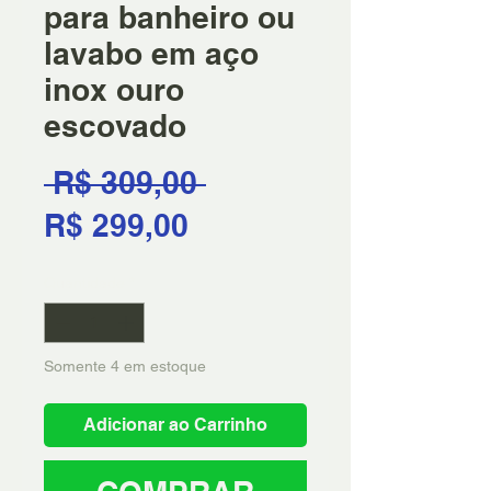
para banheiro ou
lavabo em aço
inox ouro
escovado
Preço
 R$ 309,00 
Preço
normal
R$ 299,00
promocional
Quantidade
*
Somente 4 em estoque
Adicionar ao Carrinho