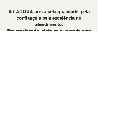
A LACQUA preza pela qualidade, pela
confiança e pela excelência no
atendimento.
Em precisando, sinta-se à vontade para
nos chamar através do Whattsapp.
PARA BANHEIRAS
PARA COZINHAS
METAIS DOURADOS: