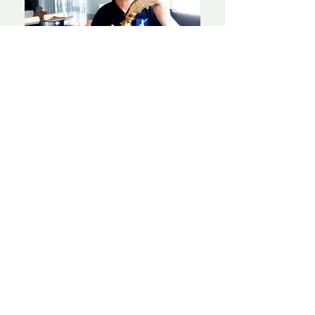
Ficou com dúvidas?
Chama no Whatts.
Ver Termos e Condições
A LACQUA preza pela qualidade, pela
confiança e pela excelência no
atendimento.
Em precisando, sinta-se à vontade para
nos chamar através do Whattsapp.