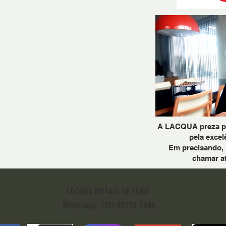
A LACQUA preza pel
pela excel
Em precisando, 
chamar a
LACQUA METAIS DE LUXO
Whattsapp: (51) 98230-7685