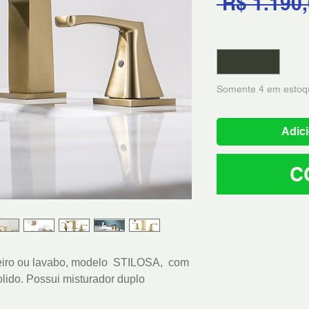
 R$ 1.190,
Quantidade
*
Somente 4 em estoq
Adici
C
heiro ou lavabo, modelo STILOSA, com
ido. Possui misturador duplo