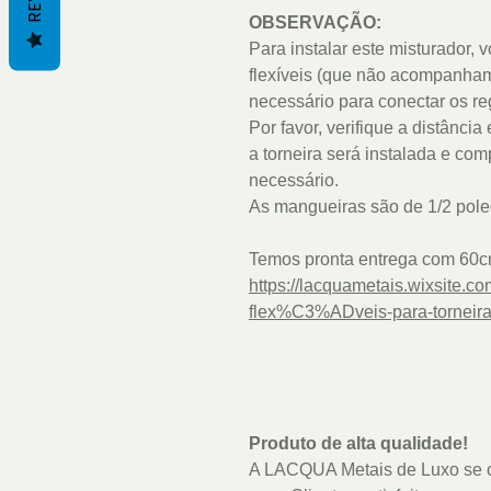
OBSERVAÇÃO:
Para instalar este misturador,
flexíveis (que não acompanha
necessário para conectar os re
Por favor, verifique a distânci
a torneira será instalada e c
necessário.
As mangueiras são de 1/2 pole
Temos pronta entrega com 60cm
https://lacquametais.wixsite.c
flex%C3%ADveis-para-torneir
Produto de alta qualidade!
A LACQUA Metais de Luxo se o