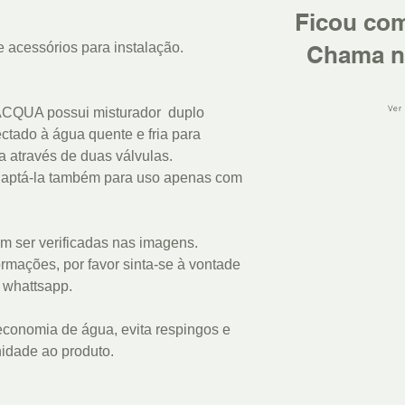
Ficou co
acessórios para instalação.
Chama n
Ver
 LACQUA possui misturador duplo
ctado à água quente e fria para
a através de duas válvulas.
adaptá-la também para uso apenas com
m ser verificadas nas imagens.
rmações, por favor sinta-se à vontade
u whattsapp.
economia de água, evita respingos e
idade ao produto.