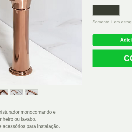
Somente 1 em estoq
Adici
C
 misturador monocomando e
nheiro ou lavabo.
acessórios para instalação.