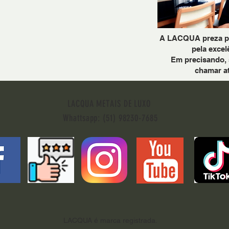
A LACQUA preza pel
pela excel
Em precisando, 
chamar a
LACQUA METAIS DE LUXO
Whattsapp: (51) 98230-7685
LACQUA é marca registrada.