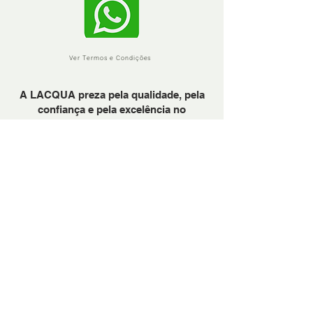
Ver Termos e Condições
A LACQUA preza pela qualidade, pela
confiança e pela excelência no
atendimento.
Em precisando, sinta-se à vontade para
nos chamar através do Whattsapp.
PARA BANHEIRAS
PARA COZINHAS