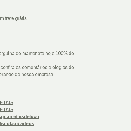
 frete grátis!
rgulha de manter até hoje 100% de
confira os comentários e elogios de
prando de nossa empresa.
ETAIS
ETAIS
cquametaisdeluxo
lspolaor/videos