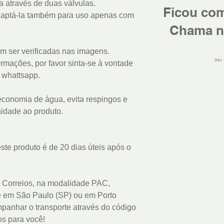
a através de duas válvulas.
Ficou co
adaptá-la também para uso apenas com
Chama n
m ser verificadas nas imagens.
Ver
rmações, por favor sinta-se à vontade
u whattsapp.
economia de água, evita respingos e
idade ao produto.
te produto é de 20 dias úteis após o
 Correios, na modalidade PAC,
e em São Paulo (SP) ou em Porto
panhar o transporte através do código
s para você!