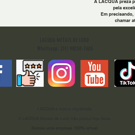
A LACQUA preza pel
pela excel
Em precisando, 
chamar a
LACQUA METAIS DE LUXO
Whattsapp: (51) 98230-7685
LACQUA é marca registrada.
A LACQUA Metais de Luxo não possui loja física.
Somos uma empresa 100% virtual.