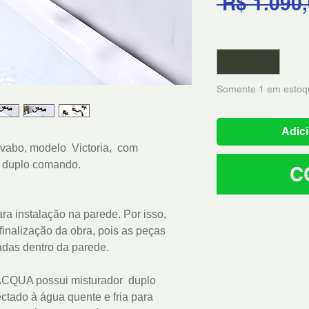
 R$ 1.090,
Quantidade
*
Somente 1 em estoq
Adici
avabo, modelo Victoria, com
r duplo comando.
C
ara instalação na parede. Por isso,
nalização da obra, pois as peças
ladas dentro da parede.
 LACQUA possui misturador duplo
ctado à água quente e fria para