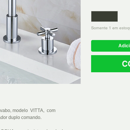
Quantidade
*
Somente 1 em estoq
Adici
C
lavabo, modelo VITTA, com
ador duplo comando.