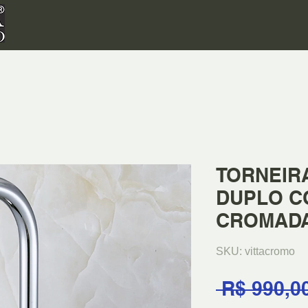
TORNEIR
DUPLO C
CROMAD
SKU: vittacromo
 R$ 990,0