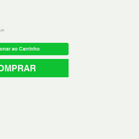
normal
promocional
ue
onar ao Carrinho
OMPRAR