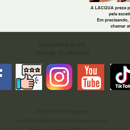
A LACQUA preza pel
pela excel
Em precisando, 
chamar a
LACQUA METAIS DE LUXO
Whattsapp: (51) 98230-7685
LACQUA é marca registrada.
A LACQUA Metais de Luxo não possui loja física.
Somos uma empresa 100% virtual.