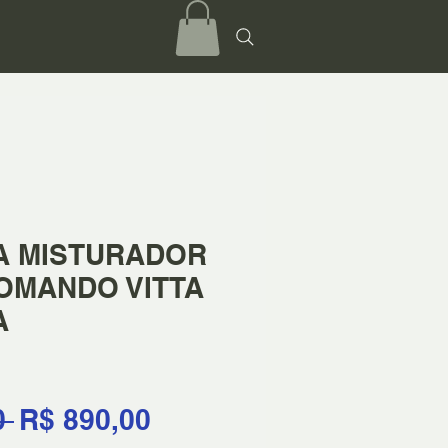
A MISTURADOR
OMANDO VITTA
A
Preço
Preço
0 
R$ 890,00