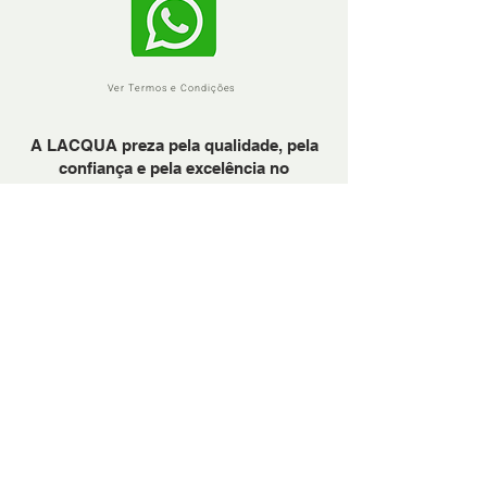
Ver Termos e Condições
A LACQUA preza pela qualidade, pela
confiança e pela excelência no
atendimento.
Em precisando, sinta-se à vontade para
nos chamar através do Whattsapp.
PARA BANHEIRAS
PARA COZINHAS