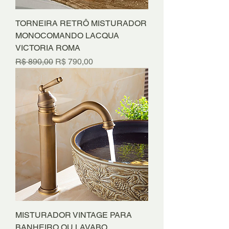
TORNEIRA RETRÔ MISTURADOR
MONOCOMANDO LACQUA
VICTORIA ROMA
Preço normal
Preço promocional
R$ 890,00
R$ 790,00
MISTURADOR VINTAGE PARA
BANHEIRO OU LAVABO