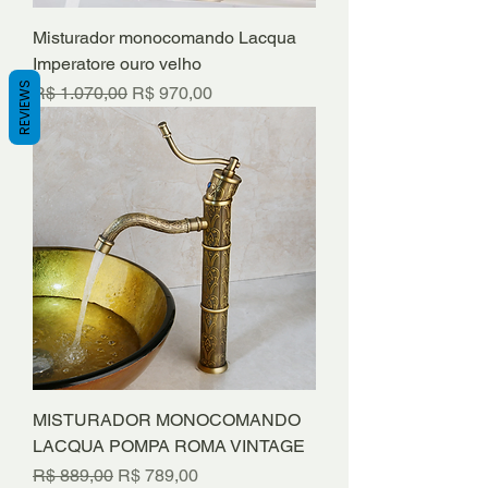
Misturador monocomando Lacqua
Imperatore ouro velho
REVIEWS
Preço normal
Preço promocional
R$ 1.070,00
R$ 970,00
MISTURADOR MONOCOMANDO
LACQUA POMPA ROMA VINTAGE
Preço normal
Preço promocional
R$ 889,00
R$ 789,00