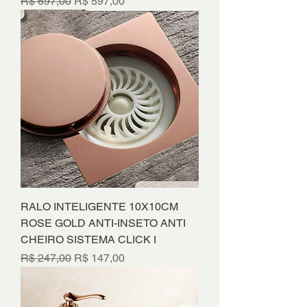
Preço normal
Preço promocional
R$ 697,00
R$ 597,00
RALO INTELIGENTE 10X10CM
ROSE GOLD ANTI-INSETO ANTI
CHEIRO SISTEMA CLICK I
Preço normal
Preço promocional
R$ 247,00
R$ 147,00